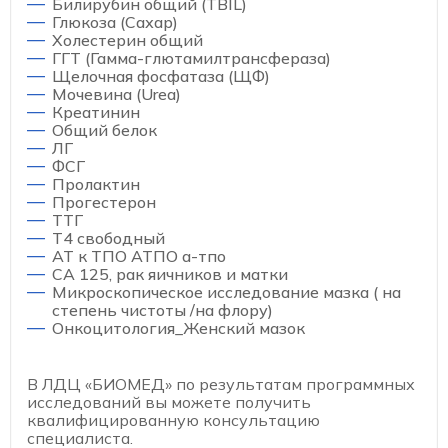
Билирубин общий (TBIL)
Глюкоза (Сахар)
Холестерин общий
ГГТ (Гамма-глютамилтрансфераза)
Щелочная фосфатаза (ЩФ)
Мочевина (Urea)
Креатинин
Общий белок
ЛГ
ФСГ
Пролактин
Прогестерон
ТТГ
Т4 свободный
АТ к ТПО АТПО а-тпо
СА 125, рак яичников и матки
Микроскопическое исследование мазка ( на
степень чистоты /на флору)
Онкоцитология_Женский мазок
В ЛДЦ «БИОМЕД» по результатам программных
исследований вы можете получить
квалифицированную консультацию
специалиста.