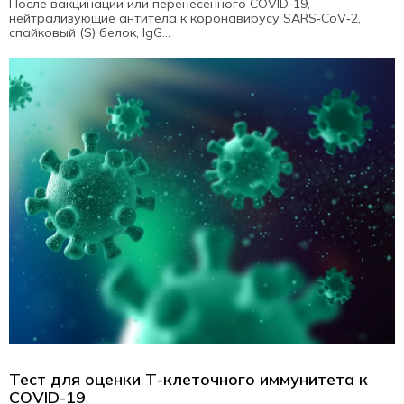
После вакцинации или перенесенного COVID‑19,
нейтрализующие антитела к коронавирусу SARS‑CoV‑2,
спайковый (S) белок, IgG...
Тест для оценки Т-клеточного иммунитета к
СOVID-19